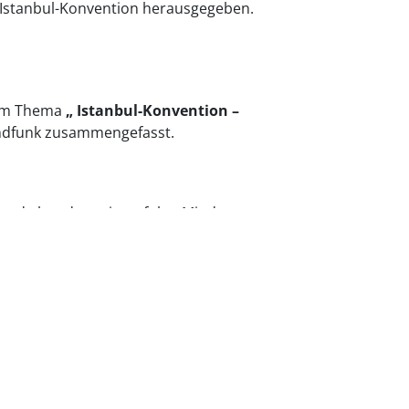
 Istanbul-Konvention herausgegeben.
zum Thema
„
Istanbul-Konvention –
undfunk zusammengefasst.
urde bundesweit verfolgt. Mit dem
stelle einzurichten, waren die
und der Frauenrat Saarland e. V.
abrufen. Die Veranstaltung wurde