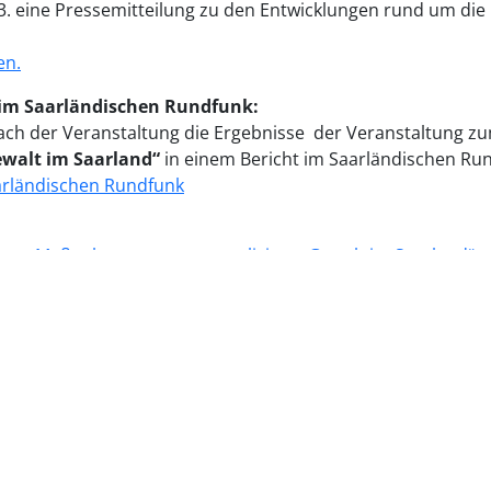
3. eine Pressemitteilung zu den Entwicklungen rund um die
en.
 im Saarländischen Rundfunk:
ach der Veranstaltung die Ergebnisse der Veranstaltung 
walt im Saarland“
in einem Bericht im Saarländischen R
aarländischen Rundfunk
ion – Maßnahmen gegen sexualisierte Gewalt im Saarland“
w
Konvention konsequent umzusetzen und eine Koordinierungs
frieden.
enbüro der Landeshauptstadt, der deutsche Ärztinnenbund 
taltung gemeinsam eingeladen.
://youtu.be/J98Xk5enSu0
können Sie den Livestream weiter 