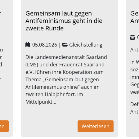
r
Gemeinsam laut gegen
Ge
Antifeminismus geht in die
An
zweite Runde
0
05.08.2026
|
Gleichstellung
em
Ant
r
Die Landesmedienanstalt Saarland
In 
d
(LMS) und der Frauenrat Saarland
soz
e.V. führen ihre Kooperation zum
imm
r
Thema „Gemeinsam laut gegen
Geg
Antifeminismus online“ auch im
wei
zweiten Halbjahr fort. Im
Mittelpunkt…
Def
Ant
en
Weiterlesen