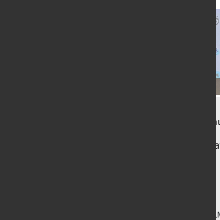
Online gegen Antifeminism
– Rückblick auf die
Veranstaltung von Frauenra
und LMS
01.07.2026
|
Gleichstellung
Frauenrat Saarland und
Landesmedienanstalt Saarland (L