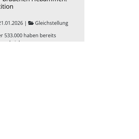
ition
1.01.2026
|
Gleichstellung
r 533.000 haben bereits
erschrieben
h dem Inkrafttreten des
iedsspruchs Anfang November,
 die Vergütung freiberuflicher
ammen neu regeln soll, sind wir,
 SaarLandFrauen, die LAG…
Weiterlesen