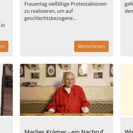
Frauentag vielfältige Protestaktionen
gef
zu realisieren, um auf
dem
geschlechtsbezogene…
 in
en
Weiterlesen
Marlies Krämer - ein Nachruf
Wi