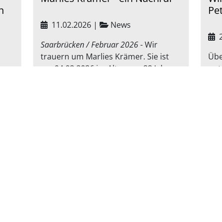
n
Pet
11.02.2026
|
News
2
Saarbrücken / Februar 2026
- Wir
trauern um Marlies Krämer. Sie ist
Übe
am 04.02.2026 im Alter von 88 Jahren
unt
nuar
verstorben.
Nac
nd
„Vielen Dank für den tollen Film
Sch
über die beeindruckende Marlies
der
Krämer!“
Heb
„Frau…
die
en
Weiterlesen