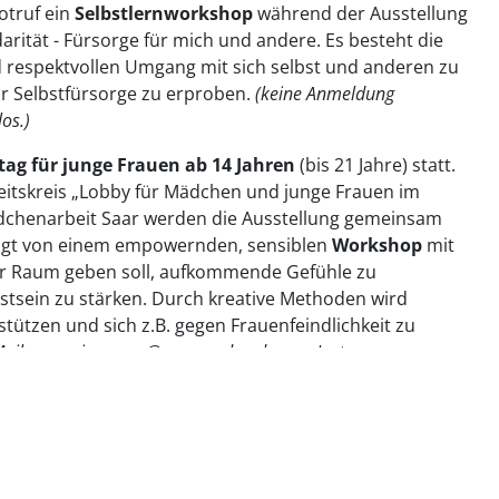
otruf ein
Selbstlernworkshop
während der Ausstellung
rität - Fürsorge für mich und andere. Es besteht die
 respektvollen Umgang mit sich selbst und anderen zu
ur Selbstfürsorge zu erproben.
(keine Anmeldung
los.)
tag für junge Frauen ab 14 Jahren
(bis 21 Jahre) statt.
itskreis „Lobby für Mädchen und junge Frauen im
dchenarbeit Saar werden die Ausstellung gemeinsam
olgt von einem empowernden, sensiblen
Workshop
mit
der Raum geben soll, aufkommende Gefühle zu
stsein zu stärken. Durch kreative Methoden wird
rstützen und sich z.B. gegen Frauenfeindlichkeit zu
ail an sonja.spang@gps-srp.de oder per Instagram an
ilnahme ist kostenlos.)
sind Montag - Donnerstag von 15 - 18 Uhr und Freitags